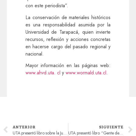
con este periodista”.
La conservación de materiales históricos
es una responsabilidad asumida por la
Universidad de Tarapacá, quien invierte
recursos, reflexión y acciones concretas
en hacerse cargo del pasado regional y
nacional.
Mayor información en las páginas web:
www.ahvd.uta. cl
y
www.wormald.uta.cl
.
ANTERIOR
SIGUIENTE
UTA presentó libro sobre la Junta de Adelanto a la comunidad
UTA presentó libro “Gente de las Alturas. Población andina de la precordillera y altiplano de Arica. El Censo de 1866”