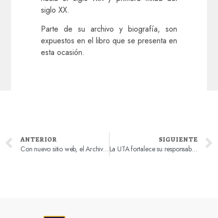
siglo XX.
Parte de su archivo y biografía, son
expuestos en el libro que se presenta en
esta ocasión.
ANTERIOR
SIGUIENTE
Con nuevo sitio web, el Archivo Histórico Vicente Dagnino culmina un año de trabajo en función de obtener estándares en conservación y descripción archivística
La UTA fortalece su responsabilidad con el patrimonio histórico ariqueño