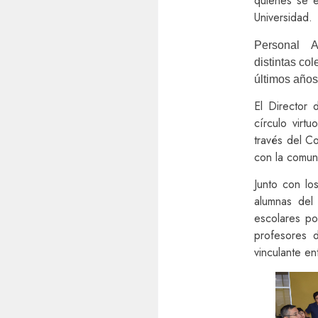
quienes se e
Universidad.
Personal 
distintas co
últimos años
El Director
círculo vir
través del C
con la comun
Junto con lo
alumnas del 
escolares po
profesores d
vinculante en