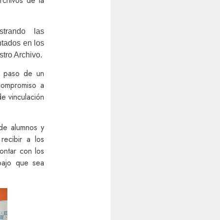
rchivos de la
trando las
ntados en los
tro Archivo.
r paso de un
compromiso a
e vinculación
 de alumnos y
recibir a los
ontar con los
abajo que sea