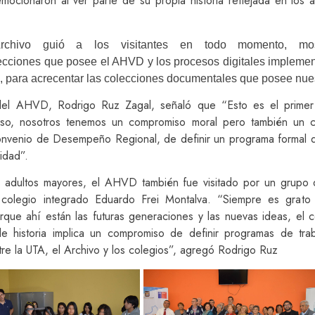
mocionaron al ver parte de su propia historia reflejada en los a
Archivo guió a los visitantes en todo momento, mos
lecciones que posee el AHVD y los procesos digitales impleme
, para acrecentar las colecciones documentales que posee nues
 del AHVD, Rodrigo Ruz Zagal, señaló que “Esto es el prime
tuoso, nosotros tenemos un compromiso moral pero también un 
onvenio de Desempeño Regional, de definir un programa formal d
idad”.
s adultos mayores, el AHVD también fue visitado por un grupo
colegio integrado Eduardo Frei Montalva. “Siempre es grato 
rque ahí están las futuras generaciones y las nuevas ideas, el c
e historia implica un compromiso de definir programas de tr
tre la UTA, el Archivo y los colegios”, agregó Rodrigo Ruz