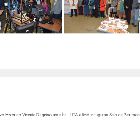
En el Día del Patrimonio el Archivo Historico Vicente Dagnino abre las puertas a la Comunidad Ariqueña