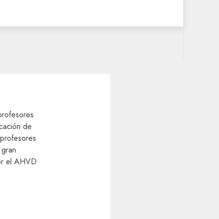
 profesores
cación de
 profesores
 gran
por el AHVD