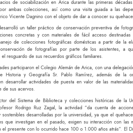
pacios de sociabilización en Arica durante las primeras décadas
por ambas colecciones, así como una visita guiada a las dep
órico Vicente Dagnino con el objeto de dar a conocer su quehace
esarrolló un taller práctico de conservación preventiva de fotogr
ciones concretas y con materiales de fácil acceso destinadas
manejo de colecciones fotográficas domésticas a partir de la e
onservación de fotografías por parte de los asistentes, a qu
n el resguardo de sus recuerdos gráficos familiares.
idades participaron el Colegio Alemán de Arica, con una delegació
de Historia y Geografía Sr. Pablo Ramírez, además de la or
en desarrollar actividades de puesta en valor de las materialidad
e de sus acervos.
ctor del Sistema de Biblioteca y colecciones históricas de la U
ofesor Rodrigo Ruz Zagal, la actividad “da cuenta de accion
y sostenibles desarrolladas por la universidad, ya que el quehac
es que investigan en el pasado, exigen su interacción con las m
 el presente con lo ocurrido hace 100 o 1.000 años atrás”. El Di