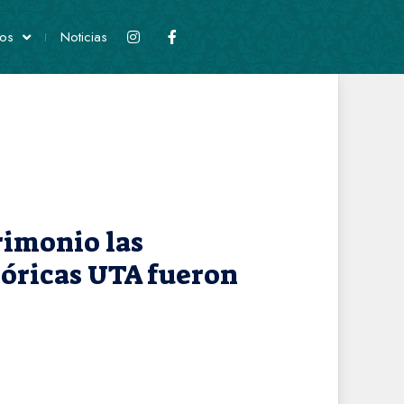
os
Noticias
trimonio las
tóricas UTA fueron