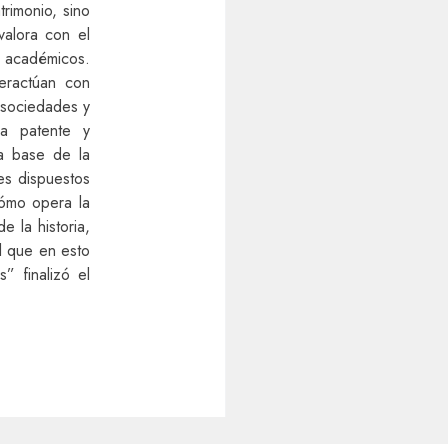
trimonio, sino
valora con el
s académicos.
teractúan con
 sociedades y
ma patente y
la base de la
les dispuestos
cómo opera la
e la historia,
l que en esto
” finalizó el