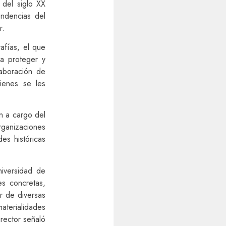
 del siglo XX
endencias del
r.
afías, el que
 a proteger y
laboración de
ienes se les
n a cargo del
ganizaciones
es históricas
niversidad de
es concretas,
er de diversas
aterialidades
rector señaló