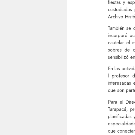
fiestas y es
custodiadas 
Archivo Hist
También se d
incorporó ac
cautelar el 
sobres de c
sensibilizó e
En las activ
l profesor 
interesadas 
que son part
Para el Dire
Tarapacá, pr
planificadas 
especialidad
que conectan