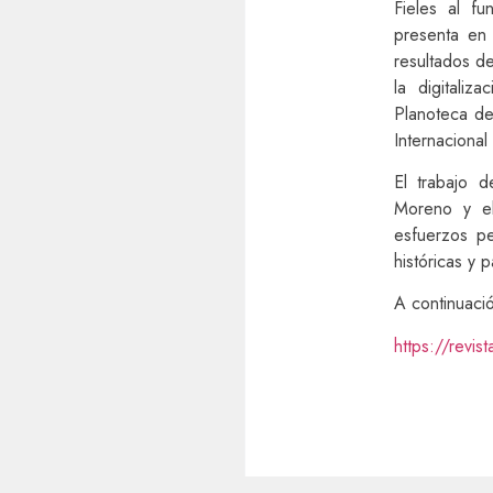
Fieles al fu
presenta en 
resultados de
la digitali
Planoteca de
Internaciona
El trabajo d
Moreno y el
esfuerzos pe
históricas y p
A continuació
https://revis