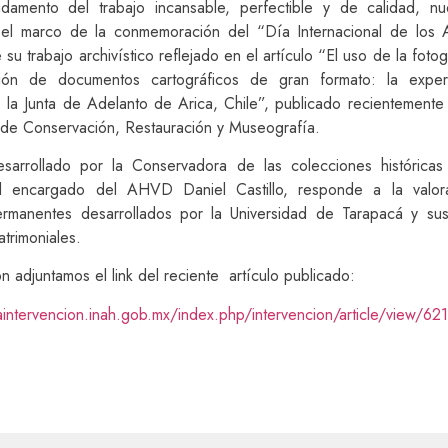
ndamento del trabajo incansable, perfectible y de calidad, nu
el marco de la conmemoración del “Día Internacional de los A
 su trabajo archivístico reflejado en el artículo “El uso de la foto
zación de documentos cartográficos de gran formato: la exper
 la Junta de Adelanto de Arica, Chile”, publicado recientemente 
l de Conservación, Restauración y Museografía.
esarrollado por la Conservadora de las colecciones históric
 encargado del AHVD Daniel Castillo, responde a la valor
rmanentes desarrollados por la Universidad de Tarapacá y su
atrimoniales.
n adjuntamos el link del reciente artículo publicado:
taintervencion.inah.gob.mx/index.php/intervencion/article/view/62