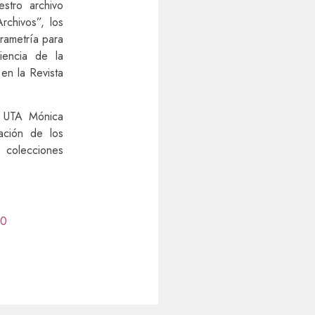
estro archivo
rchivos”, los
grametría para
iencia de la
en la Revista
as UTA Mónica
ación de los
s colecciones
10