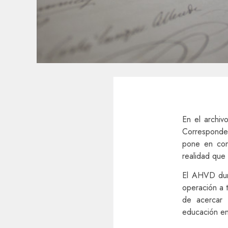
En el archiv
Corresponde 
pone en con
realidad que 
El AHVD dura
operación a 
de acercar 
educación en