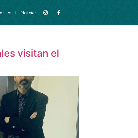
os
Noticias
es visitan el