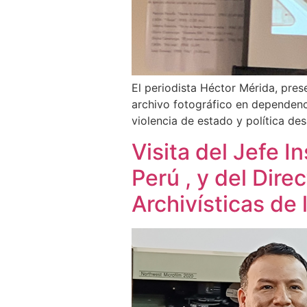
El periodista Héctor Mérida, pres
archivo fotográfico en dependenci
violencia de estado y política de
Visita del Jefe I
Perú , y del Dire
Archivísticas de 